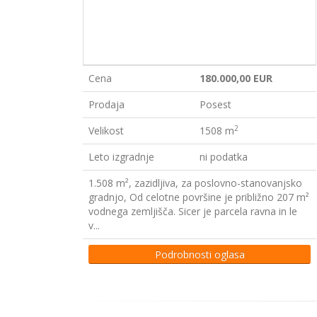
Cena
180.000,00 EUR
Prodaja
Posest
2
Velikost
1508 m
Leto izgradnje
ni podatka
1.508 m², zazidljiva, za poslovno-stanovanjsko
gradnjo, Od celotne površine je približno 207 m²
vodnega zemljišča. Sicer je parcela ravna in le
v...
Podrobnosti oglasa