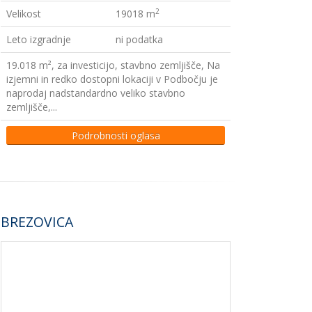
2
Velikost
19018 m
Leto izgradnje
ni podatka
19.018 m², za investicijo, stavbno zemljišče, Na
izjemni in redko dostopni lokaciji v Podbočju je
naprodaj nadstandardno veliko stavbno
zemljišče,...
Podrobnosti oglasa
BREZOVICA