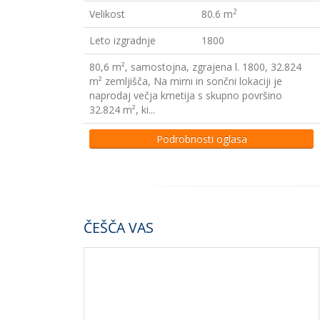
2
Velikost
80.6 m
Leto izgradnje
1800
80,6 m², samostojna, zgrajena l. 1800, 32.824
m² zemljišča, Na mirni in sončni lokaciji je
naprodaj večja kmetija s skupno površino
32.824 m², ki...
Podrobnosti oglasa
ČEŠČA VAS