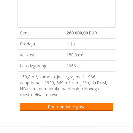
Cena
260.000,00 EUR
Prodaja
Hiša
2
Velikost
150.8 m
Leto izgradnje
1966
150,8 m², samostojna, zgrajena l. 1966,
adaptirana l. 1990, 369 m² zemljišča, K+P+M,
Hiša v mirnem okolju na obrobju Novega
mesta. Hiša ima vse...
Podrobnosti oglasa