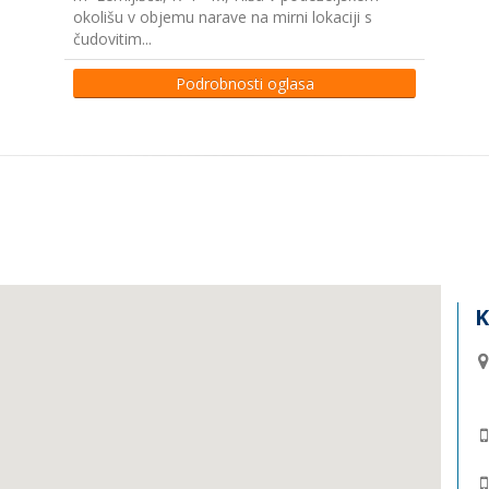
okolišu v objemu narave na mirni lokaciji s
čudovitim...
Podrobnosti oglasa
K