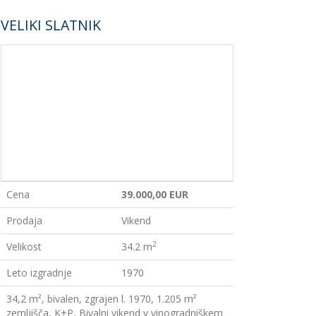
VELIKI SLATNIK
Cena
39.000,00 EUR
Prodaja
Vikend
2
Velikost
34.2 m
Leto izgradnje
1970
34,2 m², bivalen, zgrajen l. 1970, 1.205 m²
zemljišča, K+P, Bivalni vikend v vinogradniškem