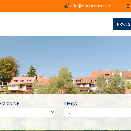
info@enepremicnine.si
PRVA 
EMIČNINE
REGIJA