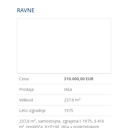
RAVNE
Cena
310.000,00 EUR
Prodaja
Hiša
2
Velikost
237.6 m
Leto izgradnje
1975
237,6 m², samostojna, zgrajena l. 1975, 3.416
m² zemljišča, K+P+M, Hiša v podeželjskem