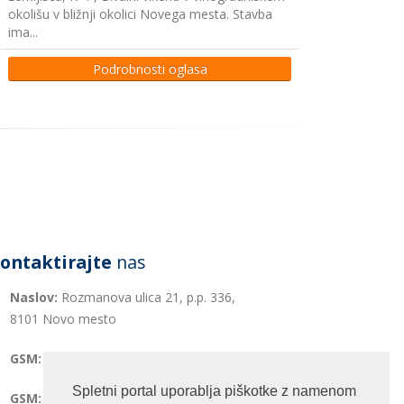
okolišu v bližnji okolici Novega mesta. Stavba
ima...
Podrobnosti oglasa
ontaktirajte
nas
Naslov:
Rozmanova ulica 21, p.p. 336,
8101 Novo mesto
GSM:
041 689 470
Spletni portal uporablja piškotke z namenom
GSM:
041 729 836