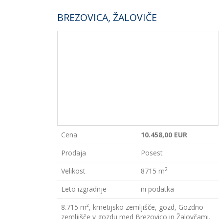
BREZOVICA, ŽALOVIČE
Cena
10.458,00 EUR
Prodaja
Posest
2
Velikost
8715 m
Leto izgradnje
ni podatka
8.715 m², kmetijsko zemljišče, gozd, Gozdno
zemljišče v gozdu med Brezovico in Žalovčami.