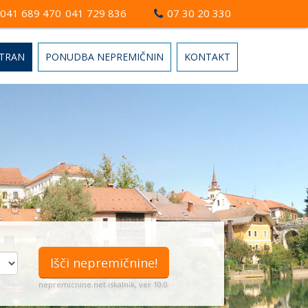
041 689 470
041 729 836
07 30 20 330
,
STRAN
PONUDBA NEPREMIČNIN
KONTAKT
Išči nepremičnine!
nepremicnine.net iskalnik, ver 10.0