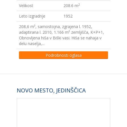
2
Velikost
208.6 m
Leto izgradnje
1952
208,6 m², samostojna, zgrajena l. 1952,
adaptirana l. 2010, 1.166 m² zemljišča, K+P+1,
Obnovljena hiša v Biški vasi. Hiša se nahaja v
delu naselja,...
Podrobnosti oglasa
NOVO MESTO, JEDINŠČICA