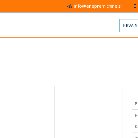
info@enepremicnine.si
PRVA 
P
R
K
V