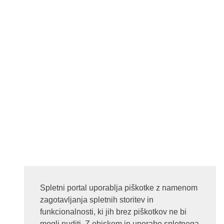
Spletni portal uporablja piškotke z namenom
zagotavljanja spletnih storitev in
funkcionalnosti, ki jih brez piškotkov ne bi
mogli nuditi. Z obiskom in uporabo spletnega