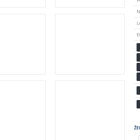
N
L
EI
ŽE