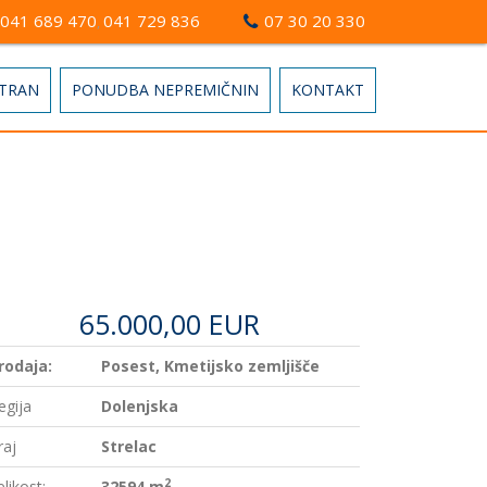
041 689 470
041 729 836
07 30 20 330
,
STRAN
PONUDBA NEPREMIČNIN
KONTAKT
65.000,00 EUR
rodaja:
Posest, Kmetijsko zemljišče
egija
Dolenjska
raj
Strelac
2
elikost:
32594 m