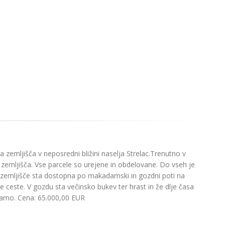
 zemljišča v neposredni bližini naselja Strelac.Trenutno v
a zemljišča. Vse parcele so urejene in obdelovane. Do vseh je
o zemljišče sta dostopna po makadamski in gozdni poti na
e ceste. V gozdu sta večinsko bukev ter hrast in že dlje časa
odamo. Cena: 65.000,00 EUR