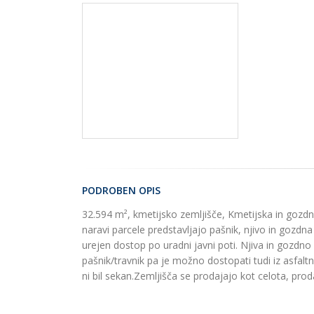
PODROBEN OPIS
32.594 m², kmetijsko zemljišče, Kmetijska in gozdna
naravi parcele predstavljajo pašnik, njivo in gozdn
urejen dostop po uradni javni poti. Njiva in gozdn
pašnik/travnik pa je možno dostopati tudi iz asfaltn
ni bil sekan.Zemljišča se prodajajo kot celota, pr