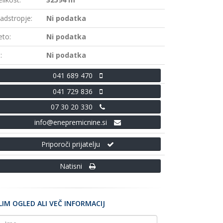
adstropje:
Ni podatka
eto:
Ni podatka
:
Ni podatka
041 689 470
041 729 836
07 30 20 330
info@enepremicnine.si
Priporoči prijatelju
Natisni
LIM OGLED ALI VEČ INFORMACIJ